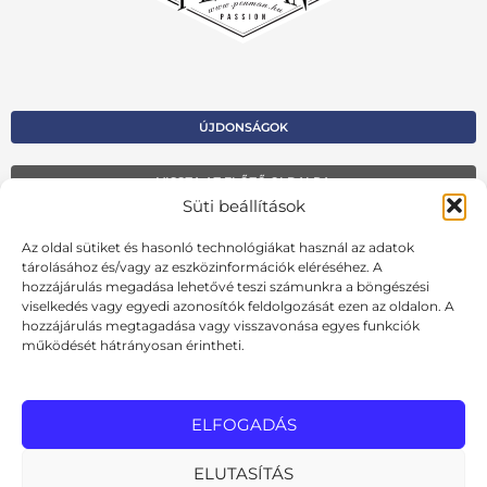
ÚJDONSÁGOK
VISSZA AZ ELŐZŐ OLDALRA
Süti beállítások
Kapcsolat
Az oldal sütiket és hasonló technológiákat használ az adatok
Kosár
tárolásához és/vagy az eszközinformációk eléréséhez. A
hozzájárulás megadása lehetővé teszi számunkra a böngészési
Fiók
viselkedés vagy egyedi azonosítók feldolgozását ezen az oldalon. A
hozzájárulás megtagadása vagy visszavonása egyes funkciók
Adatvédelmi szabályzat
működését hátrányosan érintheti.
Ált. szerződési feltételek
Cookie szabályzat
ELFOGADÁS
Online elállási nyilatkozat
ELUTASÍTÁS