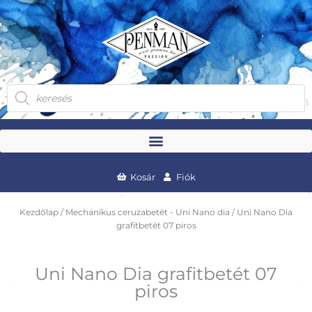
Skip
to
content
Products
search
Kosár
Fiók
Kezdőlap
/
Mechanikus ceruzabetét - Uni Nano dia
/ Uni Nano Dia
grafitbetét 07 piros
Uni Nano Dia grafitbetét 07
piros