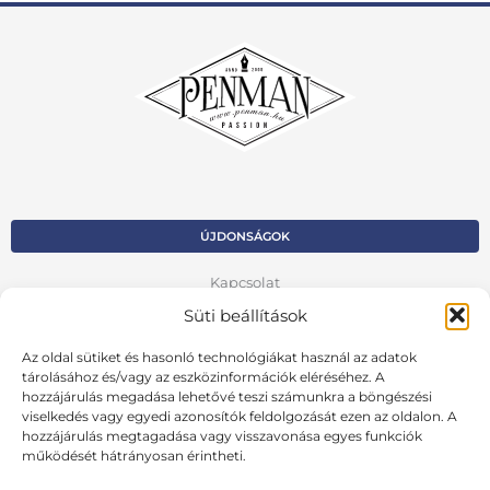
ÚJDONSÁGOK
Kapcsolat
Süti beállítások
Kosár
Az oldal sütiket és hasonló technológiákat használ az adatok
Fiók
tárolásához és/vagy az eszközinformációk eléréséhez. A
hozzájárulás megadása lehetővé teszi számunkra a böngészési
Adatvédelmi szabályzat
viselkedés vagy egyedi azonosítók feldolgozását ezen az oldalon. A
hozzájárulás megtagadása vagy visszavonása egyes funkciók
VISSZA AZ ELŐZŐ OLDALRA
működését hátrányosan érintheti.