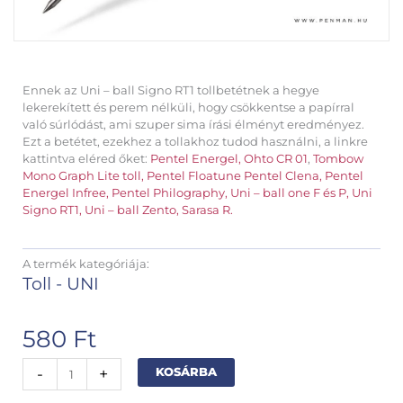
Ennek az Uni – ball Signo RT1 tollbetétnek a hegye
lekerekített és perem nélküli, hogy csökkentse a papírral
való súrlódást, ami szuper sima írási élményt eredményez.
Ezt a betétet, ezekhez a tollakhoz tudod használni, a linkre
kattintva eléred őket:
Pentel Energel,
Ohto CR 01
,
Tombow
Mono Graph Lite toll,
Pentel Floatune
Pentel Clena,
Pentel
Energel Infree,
Pentel Philography,
Uni – ball one F és P,
Uni
Signo RT1,
Uni – ball Zento,
Sarasa R.
A termék kategóriája:
Toll - UNI
580
Ft
Uniball
Alternative:
-
+
KOSÁRBA
Signo
RT1