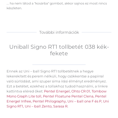
... ha nem látod a "kosárba" gombot, akkor sajnos ez most nincs
tollbetét
készleten.
038
kék-
fekete
mennyiség
További információk
Uniball Signo RT1 tollbetét 038 kék-
fekete
Ennek az Uni – ball Signo RT1 tollbetétnek a hegye
lekerekített és perem nélküli, hogy csökkentse a papírral
való súrlódást, ami szuper sima írási élményt eredményez.
Ezt a betétet, ezekhez a tollakhoz tudod használni, a linkre
kattintva eléred őket:
Pentel Energel,
Ohto CR 01
,
Tombow
Mono Graph Lite toll,
Pentel Floatune
Pentel Clena,
Pentel
Energel Infree,
Pentel Philography,
Uni – ball one F és P,
Uni
Signo RT1,
Uni – ball Zento,
Sarasa R.