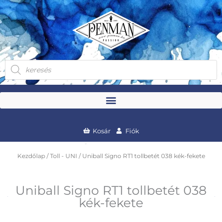
Skip
to
content
Products
search
Kosár
Fiók
Kezdőlap
/
Toll - UNI
/ Uniball Signo RT1 tollbetét 038 kék-fekete
Uniball Signo RT1 tollbetét 038
kék-fekete