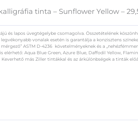
 kalligráfia tinta – Sunflower Yellow – 29
les szájú és lapos üvegtégelybe csomagolva. Összetételének köszö
a legvékonyabb vonalak esetén is garantálja a konzisztens színeke
m mérgező” ASTM D-4236 követelményeknek és a „nehézfémmente
 is elérhető: Aqua Blue Green, Azure Blue, Daffodil Yellow, Fla
. Keverhető más Ziller tintákkal és az árkülönbségek a tinták el