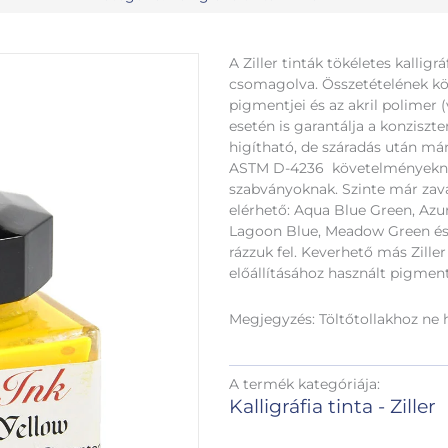
A Ziller tinták tökéletes kalligr
csomagolva. Összetételének k
pigmentjei és az akril polimer 
esetén is garantálja a konziszt
higítható, de száradás után m
ASTM D-4236 követelményeknek
szabványoknak. Szinte már zava
elérhető: Aqua Blue Green, Azur
Lagoon Blue, Meadow Green és 
rázzuk fel. Keverhető más Ziller
előállításához használt pigment
Megjegyzés: Töltőtollakhoz ne 
A termék kategóriája:
Kalligráfia tinta - Ziller