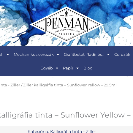
ll
Mechanikus ceruzák
Grafitbetét, Radír és…
Ceruzák
Egyéb
Papír
Blog
inta - Ziller
/ Ziller kalligráfia tinta – Sunflower Yellow – 29,5ml
 kalligráfia tinta – Sunflower Yellow –
Kategória:
Kalligráfia tinta - Ziller