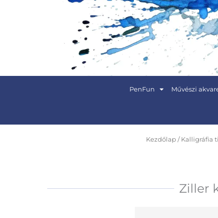
Skip
to
content
PenFun
Művészi akvare
Kezdőlap
/
Kalligráfia t
Ziller