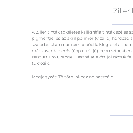
Ziller
A Ziller tinták tökéletes kalligráfia tinták szé
pigmentjei és az akril polimer (vízálló) hordozó 
száradás után már nem oldódik. Megfelel a „ne
már zavaróan erős (épp ettől jó) neon színekben
Nasturtium Orange. Használat előtt jól rázzuk fel
tükrözik.
Megjegyzés: Töltőtollakhoz ne használd!