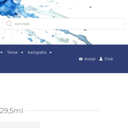
Products
search
Tollak
Kalligráfia
Kosár
Fiók
 29,5ml