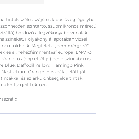
áfia tinták széles szájú és lapos üvegtégelybe
öszönhetően színtartó, szubmikronos méretű
(vízálló) hordozó a legvékonyabb vonalak
ens színeket. Folyákony állapotában vízzel
ár nem oldódik. Megfelel a „nem mérgező”
 és a „nehézfémmentes” európai EN-71-3
róan erős (épp ettől jó) neon színekben is
e Blue, Daffodil Yellow, Flamingo Pink,
Nasturtium Orange. Használat előtt jól
 tintákkal és az árkülönbségek a tinták
ek költségeit tükrözik.
használd!