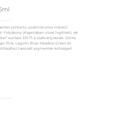
,5ml
nhetően színtartó, szubmikronos méretű
t. Folyákony állapotában vízzel higítható, de
s” európai EN-71-3 szabványoknak. Szinte
mingo Pink, Lagoon Blue, Meadow Green és
őállításához használt pigmentek költségeit