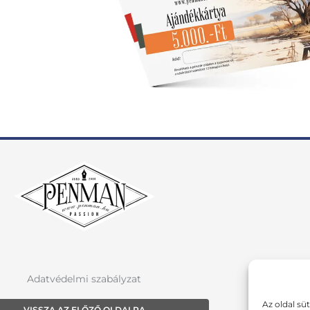
Adatvédelmi szabályzat
Az oldal sü
VISSZA AZ ELŐZŐ OLDALRA