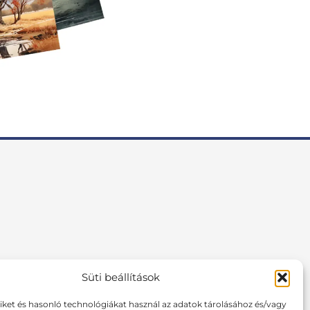
Süti beállítások
F
I
P
a
n
i
tiket és hasonló technológiákat használ az adatok tárolásához és/vagy
c
s
n