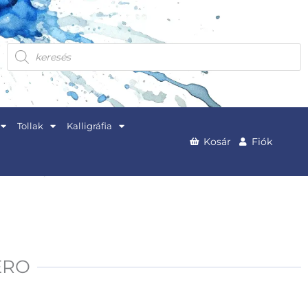
Products
search
Tollak
Kalligráfia
Kosár
Fiók
NERO