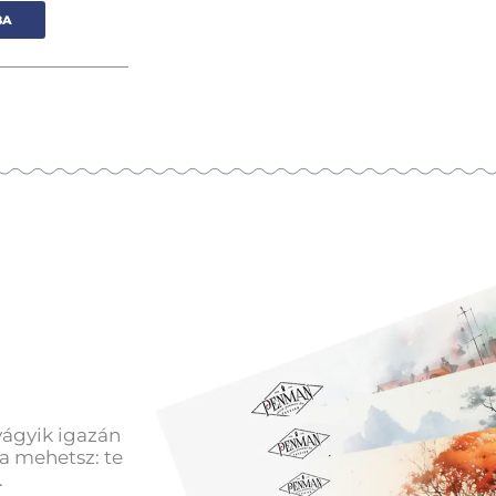
BA
vágyik igazán
a mehetsz: te
.