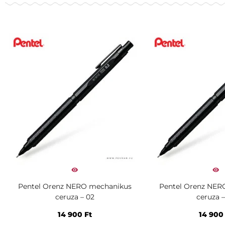
Pentel Orenz NERO mechanikus
Pentel Orenz NER
ceruza – 02
ceruza –
14 900
Ft
14 90