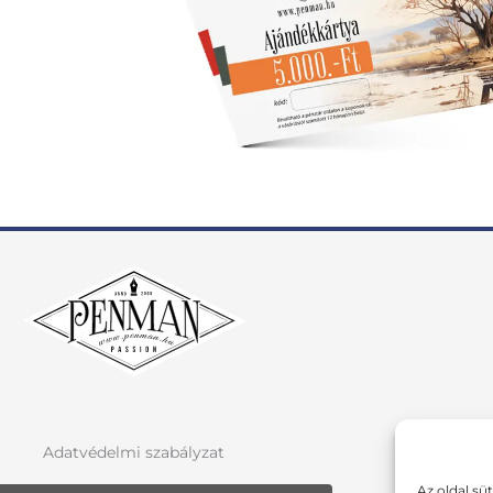
Adatvédelmi szabályzat
Az oldal sü