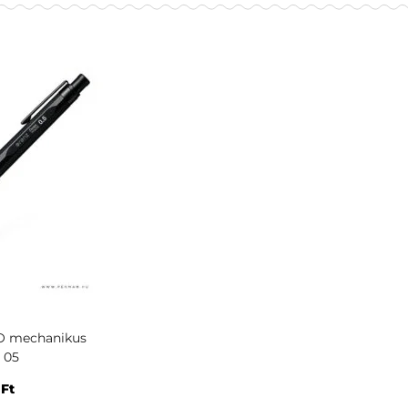
O mechanikus
 05
0
Ft