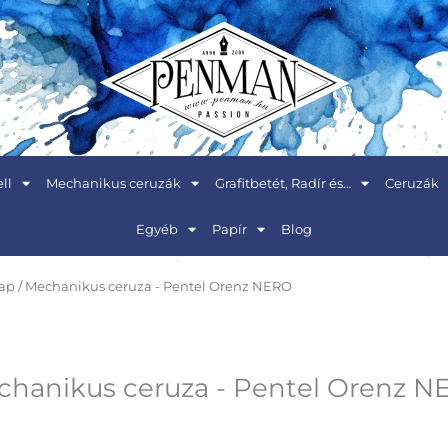
ll
Mechanikus ceruzák
Grafitbetét, Radír és…
Ceruzák
Egyéb
Papír
Blog
ap
/ Mechanikus ceruza - Pentel Orenz NERO
hanikus ceruza - Pentel Orenz 